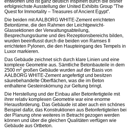
entworfen und ist ganz deutlich inspiriert durch die bisher
erfolgreichste Ausstellung der United Exhibits Group ”The
Quest for Immortality – Treasures of Ancient Egypt”.
Die beiden mit AALBORG WHITE
-Zement errichteten
Betontürme, die den Rahmen der Leichtgewicht-
Glassektionen der Verwaltungsabteilung,
Besprechungsräume und des Rezeptionsbereichs bilden,
wurden beeinflusst durch die beiden von Ramses II
errichteten Pylonen, die den Haupteingang des Tempels in
Luxor markieren.
Das Gebäude zeichnet sich durch klare Linien und eine
komplexe Geometrie aus. Sämtliche Betonbauteile in dem
2
2500 m
großen Gebäude wurden auf der Basis von
AALBORG WHITE
-Zement angefertigt und besitzen
säurebehandelte Oberflächen, was die im Beton
enthaltene Gesteinskörnung zur Geltung bringt.
Die Herstellung und der Einbau aller Betonfertigteile mit
ihrer relativ komplexen Geometrie war eine enorme
Herausforderung. Das Gebäude ist aber auch ein schönes
Beispiel dafür, das Konstruktionen aus Betonfertigteilen bei
der Planung ohne weiteres in Betracht gezogen werden
können und über die gleichen Qualitäten verfügen wie
Gebäude aus Ortbeton.